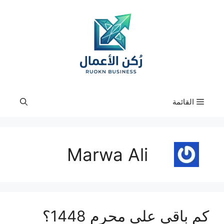
نتقل
لى
لمحتوى
القائمة
Marwa Ali
كم باقي على محرم 1448؟