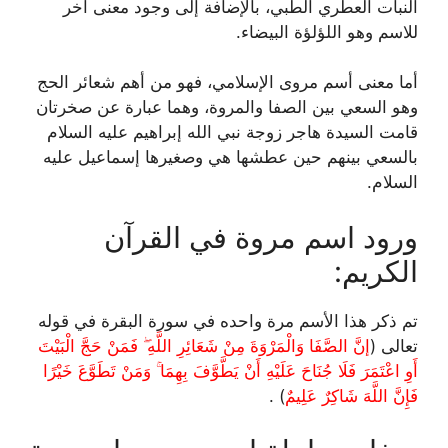
النبات العطري الطبي، بالإضافة إلى وجود معنى آخر
للاسم وهو اللؤلؤة البيضاء.
أما معنى أسم مروى الإسلامي، فهو من أهم شعائر الحج
وهو السعي بين الصفا والمروة، وهما عبارة عن صخرتان
قامت السيدة هاجر زوجة نبي الله إبراهيم عليه السلام
بالسعي بينهم حين عطشها هي وصغيرها إسماعيل عليه
السلام.
ورود اسم مروة في القرآن
الكريم:
تم ذكر هذا الأسم مرة واحده في سورة البقرة في قوله
تعالى (
إنَّ الصَّفَا وَالْمَرْوَةَ مِنْ شَعَائِرِ اللَّهِ ۖ فَمَنْ حَجَّ الْبَيْتَ
أَوِ اعْتَمَرَ فَلَا جُنَاحَ عَلَيْهِ أَنْ يَطَّوَّفَ بِهِمَا ۚ وَمَنْ تَطَوَّعَ خَيْرًا
فَإِنَّ اللَّهَ شَاكِرٌ عَلِيمٌ
) .