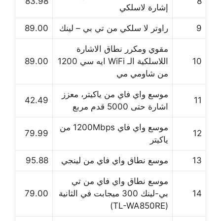
83.98
8
إشارة لاسلكي
9
راوتر لا سلكي من تي بي – لينك
89.00
مقوي ومكرر نطاق الاشارة
10
اللاسلكية الـ WiFi ايه سي 1200
89.00
من شاومي مي
موسع واي فاي من ياكيتر، معزز
42.49
11
اشارة حتى 5000 قدم مربع
موسع واي فاي 1200Mbps من
79.99
12
ياكيتر
13
موسع نطاق واي فاي من لينجي
95.88
موسع نطاق واي فاي من تي
14
بي-لينك 300 ميجابت في الثانية
79.00
(TL-WA850RE)