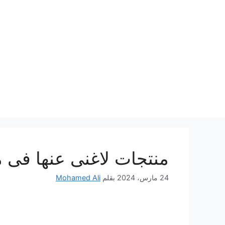
نتقل
لى
لمحتوى
منتجات لاغنى عنها فى م
24 مارس، 2024
بقلم
Mohamed Ali