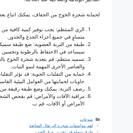
لحماية شجرة الخوخ من الجفاف، يمكنك اتباع بعض 
الري المنتظم: يجب توفير كمية كافية من ا
متساوٍ في جميع أجزاء الجذع والجذور.
طبقة من التربة العضوية: ضع طبقة سميكة 
سيساعد في الاحتفاظ بالرطوبة وتحسين تجر
تسميد منتظم: قم بتغذية شجرة الخوخ بالعنا
والعناصر الأخرى المهمة لنمو النبات.
حماية من التقلبات الجوية: قد تؤثر التقل
حاويات لحمايتها من العوامل البيئية القاسي
رصف التربة: يمكنك وضع طبقة رقيقة من ا
مراقبة الآفات والأمراض: قم بفحص الشج
الأمراض أو الآفات، قم ب
التصنيفات
منوعات
اهم مواصفات شجرة البرتقال الشائعة
طرق سهلة في تخزين ورق العنب