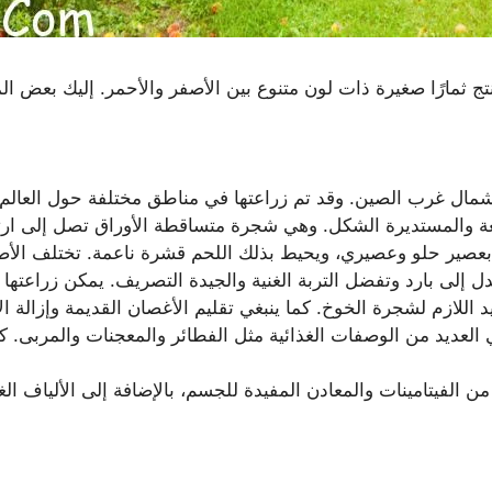
ج ثمارًا صغيرة ذات لون متنوع بين الأصفر والأحمر. إليك بعض 
شمال غرب الصين. وقد تم زراعتها في مناطق مختلفة حول العالم.
المستديرة الشكل. وهي شجرة متساقطة الأوراق تصل إلى ارتفاع يتراوح بين
بعصير حلو وعصيري، ويحيط بذلك اللحم قشرة ناعمة. تختلف الأص
 إلى بارد وتفضل التربة الغنية والجيدة التصريف. يمكن زراعتها م
 اللازم لشجرة الخوخ. كما ينبغي تقليم الأغصان القديمة وإزالة الأ
لعديد من الوصفات الغذائية مثل الفطائر والمعجنات والمربى. كما 
ن الفيتامينات والمعادن المفيدة للجسم، بالإضافة إلى الألياف الغذ