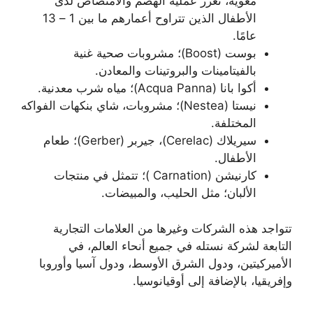
معوية، تعزز عملية الهضم والامتصاص لدى
الأطفال الذين تتراوح أعمارهم ما بين 1 – 13
عامًا.
بوست (Boost)؛ مشروبات صحية غنية
بالفيتامينات والبروتينات والمعادن.
أكوا بانا (Acqua Panna)؛ مياه شرب معدنية.
نيستا (Nestea)؛ مشروبات، شاي بنكهات الفواكه
المختلفة.
سيريلاك (Cerelac)، جيربر (Gerber)؛ طعام
الأطفال.
كارنيشن (Carnation )؛ تتمثل في منتجات
الألبان؛ مثل الحليب، والمبيضات.
تتواجد هذه الشركات وغيرها من العلامات التجارية
التابعة لشركة نستله في جميع أنحاء العالم، في
الأميركيتين، ودول الشرق الأوسط، ودول آسيا وأوروبا
وإفريقيا، بالإضافة إلى أوقيانوسيا.