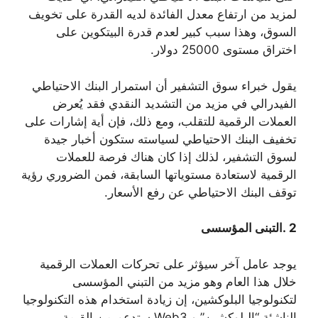
لمزيد من ارتفاع معدل الفائدة لديه القدرة على تخويف
السوق، وهذا سبب كبير لعدم قدرة البيتكوين على
اختراق مستوى 25000 دولار.
يقول خبراء سوق التشفير أن استمرار البنك الاحتياطي
الفيدرالي في مزيد من التشديد النقدي فقد يُعرض
العملات الرقمية للتقلب، ومع ذلك، فإن أية إشارات على
تخفيف البنك الاحتياطي لسياسته ستكون أخبار جيدة
لسوق التشفير، لذلك إذا كان هناك فرصة للعملات
الرقمية لاستعادة مستوياتها السابقة، فمن الضروري رؤية
توقف البنك الاحتياطي عن رفع الأسعار.
2 .التبنى المؤسسى
يوجد عامل آخر سيؤثر على تحركات العملات الرقمية
خلال هذا العام وهو مزيد من التبني المؤسسى
لتكنولوجيا البلوكشين، إن زيادة استخدام هذه التكنولوجيا
الناشئة “البلوكشين” و Web3 ستدعم من القيمة