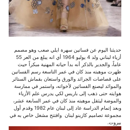
حديثنا اليوم عن فساتين سهرة ايلي صعب وهو مصمم
أزياء لبناني ولد 4 يوليو 1964 أي انه يبلغ من العر 55
عاماً، والجدير بالذكر أنه بدأ حياته المهنية مبكراً حيث
ظهرت موهبته منذ كان في عمر التاسعة رسم الفساتين
على قصاصات الجرائد والورق واستعان بقماش الستائر
والموائد ليصنع الفساتين لأخواته، واستمر في ممارسة
هوايته حتى ذهب إلى باريس لكي يدرس علم الأزياء
والموضة ليثقل موهبته منذ كان في عمر السابعة عشر،
وبعد إتمام الدراسة عاد إلى لبنان عام 1982 وقدم أول
مجموعة تصاميم كازينو لبنان وافتتح مشغل خاص به في
بيروت.