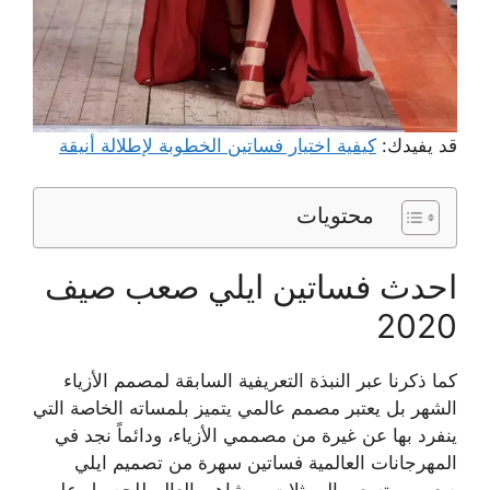
قد يفيدك:
كيفية اختيار فساتين الخطوبة لإطلالة أنيقة
محتويات
احدث فساتين ايلي صعب صيف
2020
كما ذكرنا عبر النبذة التعريفية السابقة لمصمم الأزياء
الشهر بل يعتبر مصمم عالمي يتميز بلمساته الخاصة التي
ينفرد بها عن غيرة من مصممي الأزياء، ودائماً نجد في
المهرجانات العالمية فساتين سهرة من تصميم ايلي