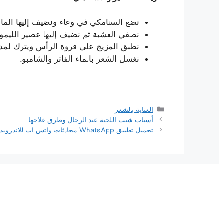
نضع السنامكي في وعاء ونضيف إليها الماء 
نصفي العشبة ثم نضيف إليها عصير الليمو
نطبق المزيج على فروة الرأس ويترك لمدة
نغسل الشعر بالماء الفاتر والشامبو.
التصنيفات
العناية بالشعر
أسباب شيب اللحية عند الرجال وطرق علاجها
تحميل تطبيق WhatsApp محادثات واتس اب للاندرويد والايفون والكمبيوتر