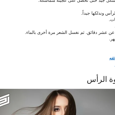
 بشكل جيد حتى نحصل على عجينة متماسكة.
رأس وندلكها جيداً.
ت.
 عن عشر دقائق. ثم نغسل الشعر مرة أخرى بالماء.
ر.
قه
وة الرأس