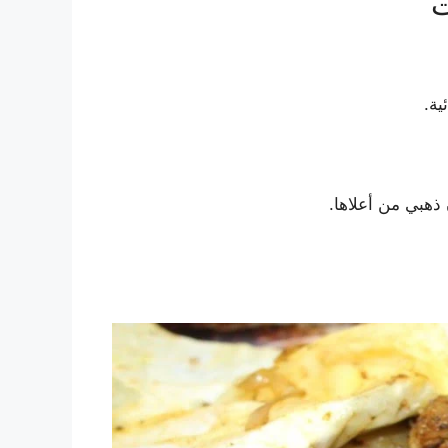
ت
ية.
هبي من أعلاها.