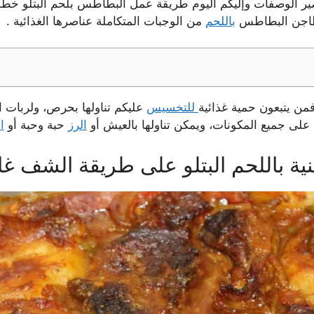
ضير الوصفات وإليكم اليوم طريقة عمل البطاطس بلحم البتلو خ
 طاجن البطاطس
باللحم
من الوجبات المتكاملة عناصرها الغذائية .
من يتبعون حمية غذائية
للتخسيس
عليكم تناولها بحرص، ولربات ا
لى جميع المكونات، ويمكن تناولها بالعيش أو
الرز
حبة وحبة أو
ا
باللحم البتلو على طريقة الشف غال